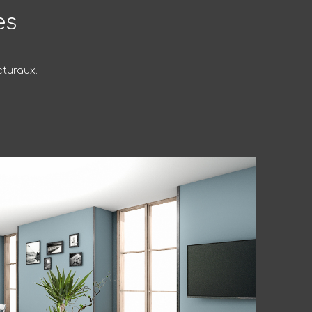
es
cturaux.