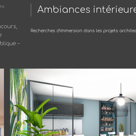
es
Ambiances intérieur
ncours,
Recherches d’immersion dans les projets archite
e
lique –