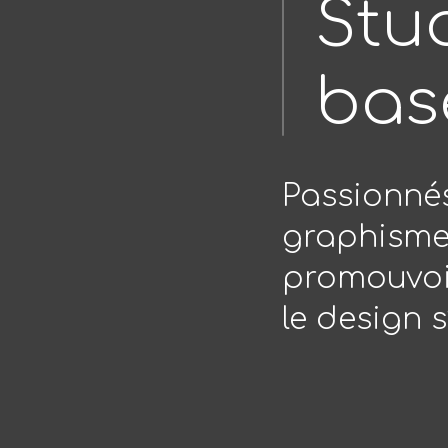
Stu
bas
Passionnés
graphisme
promouvoi
le design 