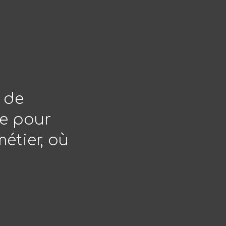
 de
e pour
étier, où