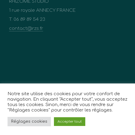
RHIZOME STUDIO
1 rue royale ANNECY FRANCE
T. 06 89 89 54 23
contact@rzs.fr
Notre site utilise des cookies pour votre confort de
navigation. En cliquant “Accepter tout”, vous acceptez
tous les cookies. Sinon, merci de vous rendre sur
"Réglages cookies" pour contrôler les réglages.
Réglages cookies
Accepter tout